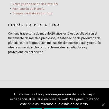
Venta y Exportación de Plata 999
Fabricación de Platería
Compra de Metales por Tipo
HISPÁNICA PLATA FINA
Con una trayectoria de más de 20 años está especializada en el
tratamiento de metales preciosos, la fabricación de productos de
platería, como la grabación manual de láminas de plata, y también
ofrece un servicio de compra de metales a particulares y
profesionales del sector.
Utilizamos cookies para asegurar que damos la mejor
experiencia al usuario en nuestra web. Si sigues utilizando
© 2019
Hispánica Decoración S.L.
Todos los derechos
este sitio asumiremos que estás de acuerdo.
reservados.
Aviso Legal
-
Política de Privacidad
-
Política de